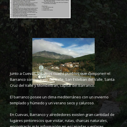
Junto a Cuevas, los otros cuatro pueblos que componen el
Barranco son Villarejo del Valle, San Esteban del Valle, Santa
Cruz del Valle y Mombeltran, capital del Barranco.
El barranco posee un clima mediterráneo con un invierno
templado y húmedo y un verano seco y caluroso.
En Cuevas, Barranco y alrededores existen gran cantidad de
lugares pintorescos que visitar, rutas, charcas naturales,
encontrarás más información en escapadas y enlaces.